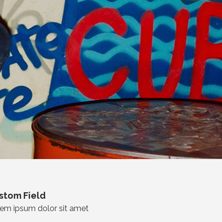
stom Field
em ipsum dolor sit amet