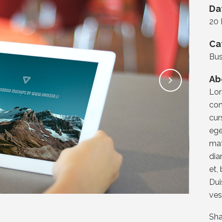
Da
20
Ca
Bus
Ab
Lor
con
cur
ege
mat
dia
et,
Dui
ves
Sha